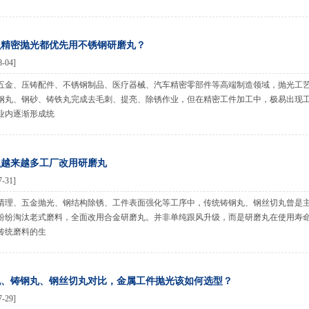
么精密抛光都优先用不锈钢研磨丸？
8-04]
五金、压铸配件、不锈钢制品、医疗器械、汽车精密零部件等高端制造领域，抛光工
钢丸、钢砂、铸铁丸完成去毛刺、提亮、除锈作业，但在精密工件加工中，极易出现
业内逐渐形成统
么越来越多工厂改用研磨丸
7-31]
清理、五金抛光、钢结构除锈、工件表面强化等工序中，传统铸钢丸、钢丝切丸曾是
纷纷淘汰老式磨料，全面改用合金研磨丸。并非单纯跟风升级，而是研磨丸在使用寿
传统磨料的生
丸、铸钢丸、钢丝切丸对比，金属工件抛光该如何选型？
7-29]