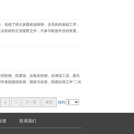
力，包揽了绝大多数粗放除锈、去毛刺的基础工序，
大众耗材的主流视野之外，不参与粗放作业的角逐，
异的防锈、防腐蚀、抗氧化性能。在潮湿工况、露天
件表面残留铁屑、锈斑与杂质，彻底杜绝工件“二次
4
5
下一页
尾页
转到
反馈
联系我们