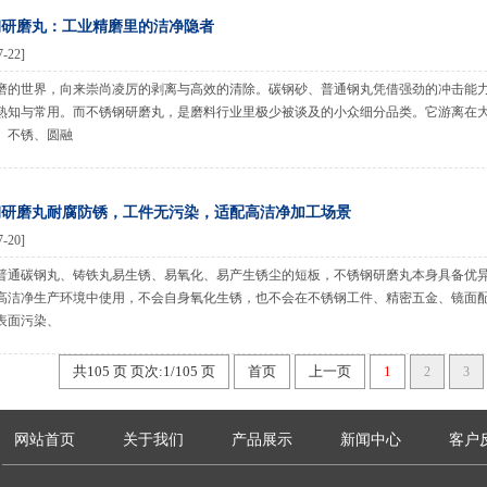
钢研磨丸：工业精磨里的洁净隐者
7-22]
磨的世界，向来崇尚凌厉的剥离与高效的清除。碳钢砂、普通钢丸凭借强劲的冲击能
熟知与常用。而不锈钢研磨丸，是磨料行业里极少被谈及的小众细分品类。它游离在
、不锈、圆融
钢研磨丸耐腐防锈，工件无污染，适配高洁净加工场景
7-20]
普通碳钢丸、铸铁丸易生锈、易氧化、易产生锈尘的短板，不锈钢研磨丸本身具备优
高洁净生产环境中使用，不会自身氧化生锈，也不会在不锈钢工件、精密五金、镜面配
表面污染、
共105 页 页次:1/105 页
首页
上一页
1
2
3
网站首页
关于我们
产品展示
新闻中心
客户