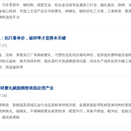
、汽车零部件、钢结构、精密五金、铝合金压铸等金属加工行业，抛丸抛光、除锈、
备核心耗材，市面上主流产品分为研磨丸、铸钢丸、钢丝切丸三大类，三者材质、硬
磨料选型不当
丸：别只看单价，破碎率才是降本关键
7-27]
金、压铸、弹簧加工厂采购研磨丸，习惯性优先对比每吨单价，觉得低价磨料能压缩
间粉尘超标、每天持续补料、抛丸器叶片加速磨损等问题，综合生产成本反而大幅上
价，而是破碎率
钢研磨丸赋能精密表面处理产业
7-24]
密制造、新能源及高端五金行业品质标准持续升级，金属表面处理耗材迎来结构性更
统铸铁丸、碳钢丸，不锈钢研磨丸材质纯净、硬度均匀，具备不锈蚀、耐冲击、低粉
、抛光效果粗