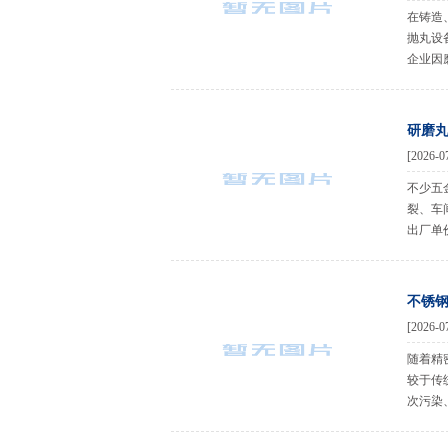
在铸造
抛丸设
企业因
研磨
[2026-0
不少五
裂、车
出厂单
不锈
[2026-0
随着精
较于传
次污染